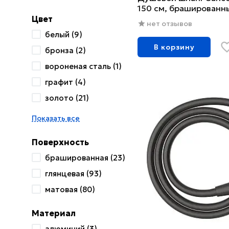
150 см, брашированн
Цвет
нет отзывов
белый (9)
В корзину
бронза (2)
вороненая сталь (1)
графит (4)
золото (21)
Показать все
Поверхность
брашированная (23)
глянцевая (93)
матовая (80)
Материал
алюминий (3)