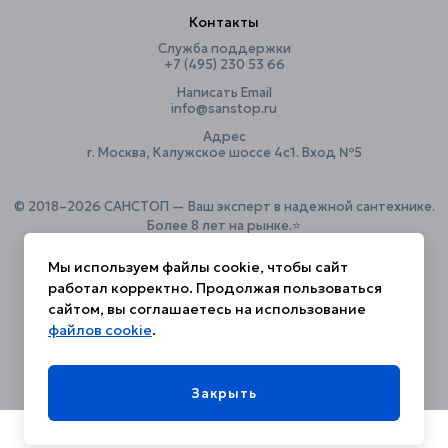
Контакты
Толщина стенки, см
1.5
Служба поддержки
Форма
прямоугольная
+7 (495) 230 53 66
Экран
установка не предусмотрена
Написать Email
info@sanstop.ru
Ширина, см
80
Адрес
г. Москва, Калужское шоссе 4с1. Вход №5
© 2018–2026 САНСТОП — Ваш эксперт в надежной сантехнике.
Более 8 лет на рынке.⭐️
Мы используем файлы cookie, чтобы сайт
работал корректно. Продолжая пользоваться
Политика конфиденциальности
сайтом, вы соглашаетесь на использование
файлов cookie
.
Закрыть