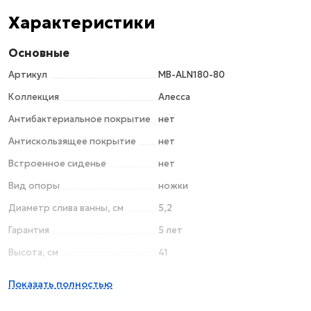
Характеристики
Основные
Артикул
MB-ALN180-80
Коллекция
Алесса
Антибактериальное покрытие
нет
Антискользящее покрытие
нет
Встроенное сиденье
нет
Вид опоры
ножки
Диаметр слива ванны, см
5,2
Гарантия
5 лет
Высота, см
41
Дополнительное оснащение
ножки
Показать полностью
Высота с опорой, см
58