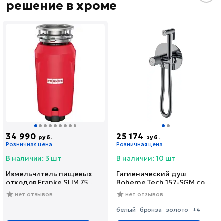
решение в хроме
34 990
25 174
руб.
руб.
Розничная цена
Розничная цена
В наличии: 3 шт
В наличии: 10 шт
Измельчитель пищевых
Гигиенический душ
отходов Franke SLIM 75
Boheme Tech 157-SGM со
(134.0715.096)
смесителем, С
нет отзывов
нет отзывов
ВНУТРЕННЕЙ ЧАСТЬЮ,
shine gun metal
белый
бронза
золото
+4