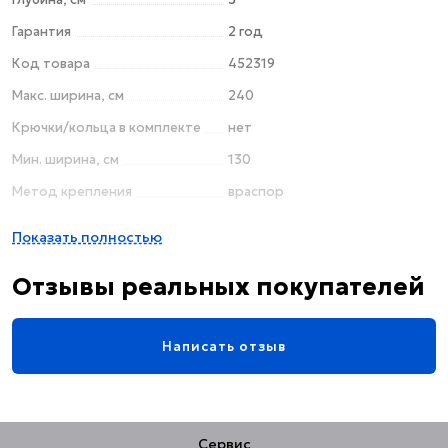
Гарантия
2 год
Код товара
452319
Макс. ширина, см
240
Крючки/кольца в комплекте
нет
Мин. ширина, см
130
Метод крепления
враспор
Материал
нержавеющая сталь
Показать полностью
Цвет
золото
Отзывы реальных покупателей
Поверхность
матовая
Стиль
современный
Написать отзыв
Страна
Россия / Япония
Телескопический
да
Форма карниза
прямая
Сервис
Ширина, см
240