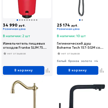
34 990
25 174
руб.
руб.
Розничная цена
Розничная цена
В наличии: 2 шт
В наличии: 10 шт
Измельчитель пищевых
Гигиенический душ
отходов Franke SLIM 75
Boheme Tech 157-SGM со
(134.0715.096)
смесителем, С
нет отзывов
нет отзывов
ВНУТРЕННЕЙ ЧАСТЬЮ,
shine gun metal
белый
бронза
золото
+4
В корзину
В корзину