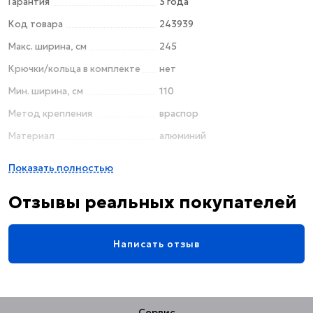
Гарантия
3 года
Код товара
243939
Макс. ширина, см
245
Крючки/кольца в комплекте
нет
Мин. ширина, см
110
Метод крепления
враспор
Материал
алюминий
Цвет
хром
Показать полностью
Поверхность
матовая
Отзывы реальных покупателей
Название цвета
алюминий
Стиль
современный
Написать отзыв
Страна
Германия
Телескопический
да
Форма карниза
прямая
Сервис