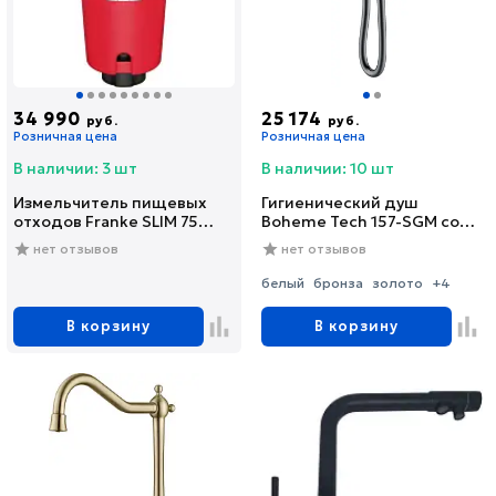
34 990
25 174
руб.
руб.
Розничная цена
Розничная цена
В наличии: 3 шт
В наличии: 10 шт
Измельчитель пищевых
Гигиенический душ
отходов Franke SLIM 75
Boheme Tech 157-SGM со
(134.0715.096)
смесителем, С
нет отзывов
нет отзывов
ВНУТРЕННЕЙ ЧАСТЬЮ,
shine gun metal
белый
бронза
золото
+4
В корзину
В корзину