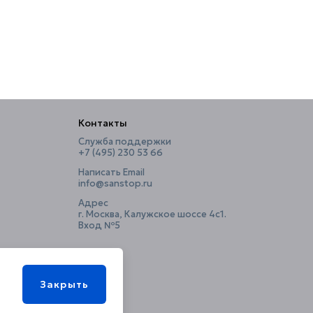
Контакты
Служба поддержки
+7 (495) 230 53 66
Написать Email
info@sanstop.ru
Адрес
г. Москва, Калужское шоссе 4с1.
Вход №5
Закрыть