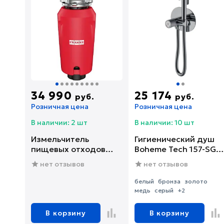
34 990
25 174
руб.
руб.
Розничная цена
Розничная цена
В наличии: 2 шт
В наличии: 10 шт
Измельчитель
Гигиенический душ
пищевых отходов
Boheme Tech 157-SGM
Franke SLIM 75
со смесителем, С
нет отзывов
нет отзывов
(134.0715.096)
ВНУТРЕННЕЙ
ЧАСТЬЮ, shine gun
белый
бронза
золото
metal
медь
серый
+2
В корзину
В корзину