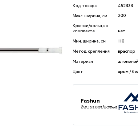
Код товара
452333
Макс. ширина, см
200
Крючки/кольца в
комплекте
нет
Мин. ширина, см
110
Метод крепления
враспор
Материал
алюмини
Цвет
хром / б
Fashun
Все товары бренда