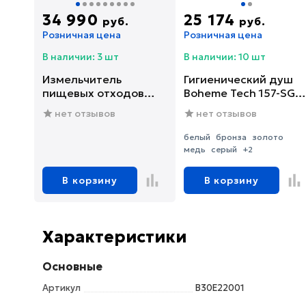
34 990
25 174
руб.
руб.
Розничная цена
Розничная цена
В наличии: 3 шт
В наличии: 10 шт
Измельчитель
Гигиенический душ
пищевых отходов
Boheme Tech 157-SGM
Franke SLIM 75
со смесителем, С
нет отзывов
нет отзывов
(134.0715.096)
ВНУТРЕННЕЙ
ЧАСТЬЮ, shine gun
белый
бронза
золото
metal
медь
серый
+2
В корзину
В корзину
Характеристики
Основные
Артикул
B30E22001