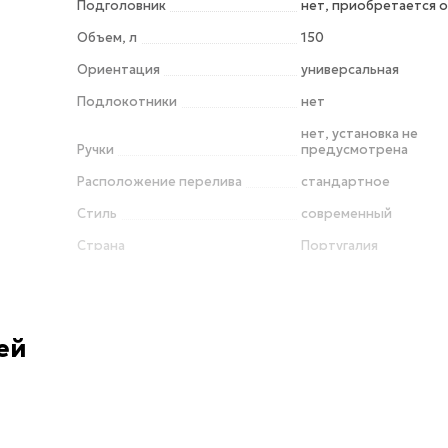
Подголовник
нет, приобретается 
Объем, л
150
Ориентация
универсальная
Подлокотники
нет
нет, установка не
Ручки
предусмотрена
Расположение перелива
стандартное
Стиль
современный
Страна
Португалия
Слив-перелив
приобретается отде
Толщина стенки, см
0.2
Форма
прямоугольная
ей
Ширина, см
70