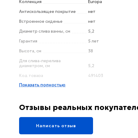
Коллекция
Europa
Антискользящее покрытие
нет
Встроенное сиденье
нет
Диаметр слива ванны, см
5,2
Гарантия
5 лет
Высота, см
38
Для слива-перелива
диаметром, см
5,2
Код товара
491403
Показать полностью
Длина, см
130
Линии форм
баланс
Монтаж
Пристенная
Отзывы реальных покупател
Материал
сталь
Цвет
белый
Написать отзыв