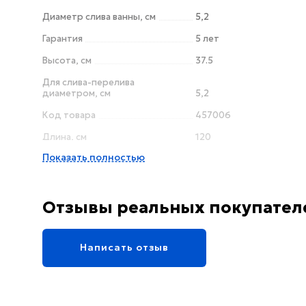
Диаметр слива ванны, см
5,2
Гарантия
5 лет
Высота, см
37.5
Для слива-перелива
диаметром, см
5,2
Код товара
457006
Длина, см
120
Показать полностью
Линии форм
баланс
Монтаж
Пристенная
Материал
сталь
Отзывы реальных покупател
Цвет
белый
Ножки
в комплекте
Написать отзыв