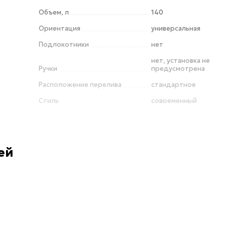
Объем, л
140
Ориентация
универсальная
Подлокотники
нет
нет, установка не
Ручки
предусмотрена
Расположение перелива
стандартное
Стиль
современный
Страна
Португалия
Слив-перелив
приобретается отде
Толщина стенки, см
0.2
ей
Форма
прямоугольная
Ширина, см
70