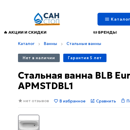
Катало
🔥 АКЦИИ И СКИДКИ
📜 БРЕНДЫ
Каталог
Ванны
Стальные ванны
Нет в наличии
Гарантия 5 лет
Стальная ванна BLB Eu
APMSTDBL1
нет отзывов
В избранное
Сравнить
П