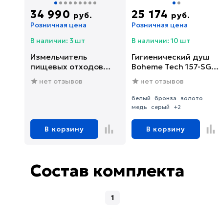
34 990
25 174
руб.
руб.
Розничная цена
Розничная цена
В наличии: 3 шт
В наличии: 10 шт
Измельчитель
Гигиенический душ
пищевых отходов
Boheme Tech 157-SGM
Franke SLIM 75
со смесителем, С
нет отзывов
нет отзывов
(134.0715.096)
ВНУТРЕННЕЙ
ЧАСТЬЮ, shine gun
белый
бронза
золото
metal
медь
серый
+2
В корзину
В корзину
Состав комплекта
1