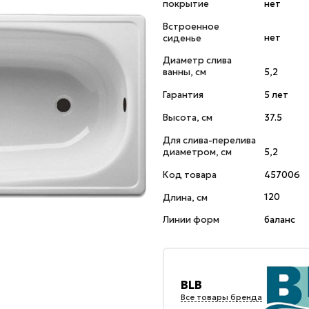
покрытие
нет
Встроенное
сиденье
нет
Диаметр слива
ванны, см
5,2
Гарантия
5 лет
Высота, см
37.5
Для слива-перелива
диаметром, см
5,2
Код товара
457006
Длина, см
120
Линии форм
баланс
BLB
Все товары бренда