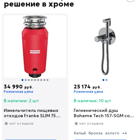
решение в хроме
34 990
25 174
руб.
руб.
Розничная цена
Розничная цена
В наличии: 2 шт
В наличии: 10 шт
Измельчитель пищевых
Гигиенический душ
отходов Franke SLIM 75
Boheme Tech 157-SGM со
(134.0715.096)
смесителем, С
нет отзывов
нет отзывов
ВНУТРЕННЕЙ ЧАСТЬЮ,
shine gun metal
белый
бронза
золото
+4