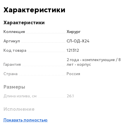
Характеристики
Характеристики
Коллекция
Хирург
Артикул
СЛ-ОД-Х24
Код товара
121312
2 года - комплектующие / 8
Гарантия
лет - корпус
Страна
Россия
Размеры
Длина излива, см
26.1
Исполнение
Материал
латунь
Показать полностью
Механизм
керамический картридж