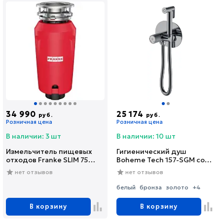
34 990
25 174
руб.
руб.
Розничная цена
Розничная цена
В наличии: 3 шт
В наличии: 10 шт
Измельчитель пищевых
Гигиенический душ
отходов Franke SLIM 75
Boheme Tech 157-SGM со
(134.0715.096)
смесителем, С
нет отзывов
нет отзывов
ВНУТРЕННЕЙ ЧАСТЬЮ,
shine gun metal
белый
бронза
золото
+4
В корзину
В корзину