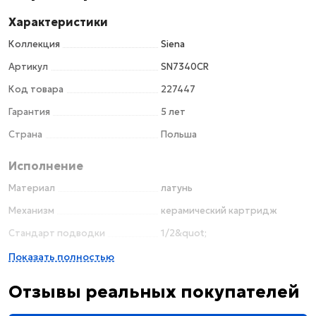
Характеристики
Коллекция
Siena
Артикул
SN7340CR
Код товара
227447
Гарантия
5 лет
Страна
Польша
Исполнение
Материал
латунь
Механизм
керамический картридж
Стандарт подводки
1/2&quot;
Управление
рычажное
Показать полностью
Внешний вид
Отзывы реальных покупателей
Цвет
хром