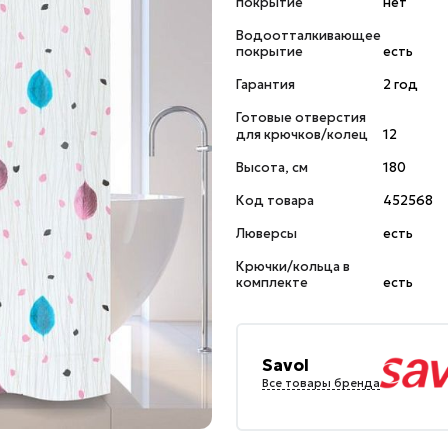
покрытие
нет
Водоотталкивающее
покрытие
есть
Гарантия
2 год
Готовые отверстия
для крючков/колец
12
Высота, см
180
Код товара
452568
Люверсы
есть
Крючки/кольца в
комплекте
есть
Savol
Все товары бренда