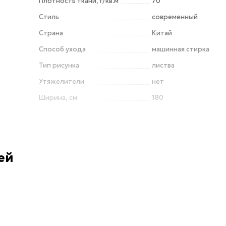
Плотность ткани, г/кв.м
70
Стиль
современный
Страна
Китай
Способ ухода
машинная стирка
Тип рисунка
листва
Утяжелители
нет
Ширина, см
180
ей