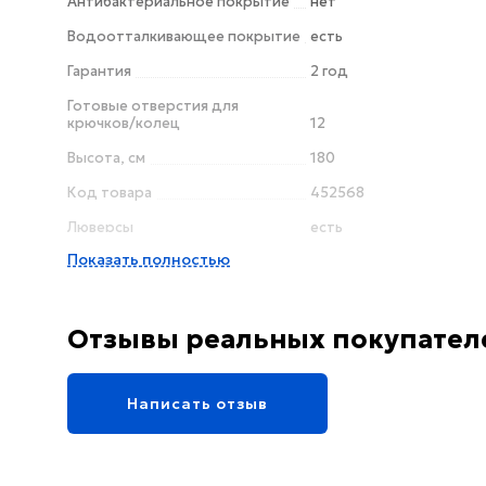
Антибактериальное покрытие
нет
Водоотталкивающее покрытие
есть
Гарантия
2 год
Готовые отверстия для
крючков/колец
12
Высота, см
180
Код товара
452568
Люверсы
есть
Показать полностью
Крючки/кольца в комплекте
есть
Отзывы реальных покупател
Написать отзыв