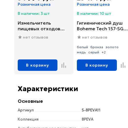
Розничная цена
Розничная цена
В наличии: 3 шт
В наличии: 10 шт
Измельчитель
Гигиенический душ
пищевых отходов
Boheme Tech 157-SGM
Franke SLIM 75
со смесителем, С
нет отзывов
нет отзывов
(134.0715.096)
ВНУТРЕННЕЙ
ЧАСТЬЮ, shine gun
белый
бронза
золото
metal
медь
серый
+2
В корзину
В корзину
Характеристики
Основные
Артикул
S-8PEVA11
Коллекция
8PEVA