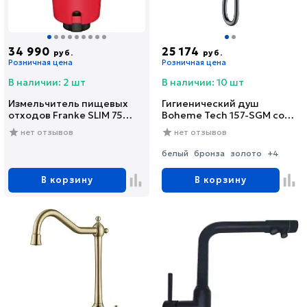
34 990
25 174
руб.
руб.
Розничная цена
Розничная цена
В наличии: 2 шт
В наличии: 10 шт
Измельчитель пищевых
Гигиенический душ
отходов Franke SLIM 75
Boheme Tech 157-SGM со
(134.0715.096)
смесителем, С
нет отзывов
нет отзывов
ВНУТРЕННЕЙ ЧАСТЬЮ,
shine gun metal
белый
бронза
золото
+4
В корзину
В корзину