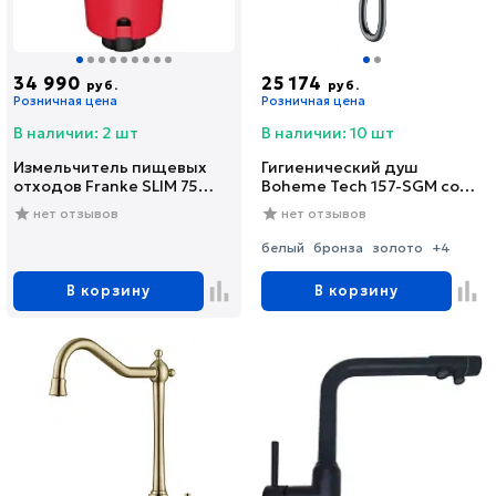
34 990
25 174
руб.
руб.
Розничная цена
Розничная цена
В наличии: 2 шт
В наличии: 10 шт
Измельчитель пищевых
Гигиенический душ
отходов Franke SLIM 75
Boheme Tech 157-SGM со
(134.0715.096)
смесителем, С
нет отзывов
нет отзывов
ВНУТРЕННЕЙ ЧАСТЬЮ,
shine gun metal
белый
бронза
золото
+4
В корзину
В корзину