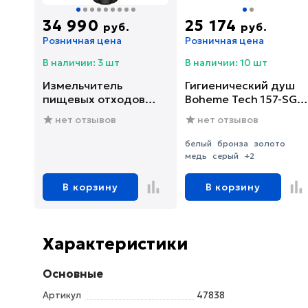
34 990
25 174
руб.
руб.
Розничная цена
Розничная цена
В наличии: 3 шт
В наличии: 10 шт
Измельчитель
Гигиенический душ
пищевых отходов
Boheme Tech 157-SGM
Franke SLIM 75
со смесителем, С
нет отзывов
нет отзывов
(134.0715.096)
ВНУТРЕННЕЙ
ЧАСТЬЮ, shine gun
белый
бронза
золото
metal
медь
серый
+2
В корзину
В корзину
Характеристики
Основные
Артикул
47838