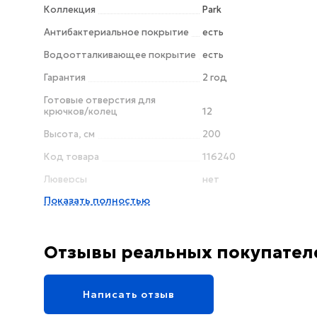
Коллекция
Park
Антибактериальное покрытие
есть
Водоотталкивающее покрытие
есть
Гарантия
2 год
Готовые отверстия для
крючков/колец
12
Высота, см
200
Код товара
116240
Люверсы
нет
Показать полностью
Отзывы реальных покупател
Написать отзыв