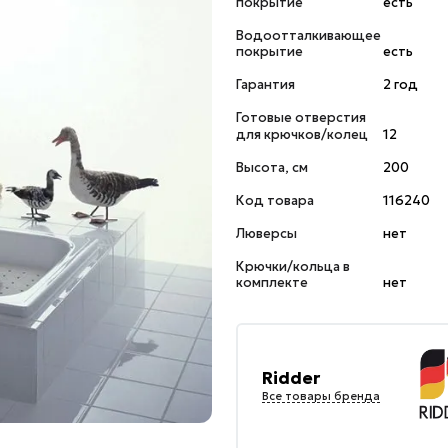
покрытие
есть
Водоотталкивающее
покрытие
есть
Гарантия
2 год
Готовые отверстия
для крючков/колец
12
Высота, см
200
Код товара
116240
Люверсы
нет
Крючки/кольца в
комплекте
нет
Ridder
Все товары бренда