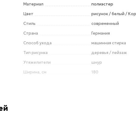
Материал
полиэстер
Цвет
рисунок / белый / Ко
Стиль
современный
Страна
Германия
Способ ухода
машинная стирка
Тип рисунка
деревья / пейзаж
Утяжелители
шнур
Ширина, см
180
ей