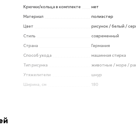
Крючки/кольца в комплекте
нет
Материал
полиэстер
Цвет
рисунок / белый / се
Стиль
современный
Страна
Германия
Способ ухода
машинная стирка
Тип рисунка
животные / море / р
Утяжелители
шнур
Ширина, см
180
ей