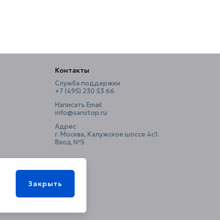
Контакты
Служба поддержки
+7 (495) 230 53 66
Написать Email
info@sanstop.ru
Адрес
г. Москва, Калужское шоссе 4с1.
Вход №5
Закрыть