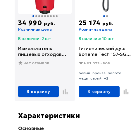
34 990
25 174
руб.
руб.
Розничная цена
Розничная цена
В наличии: 2 шт
В наличии: 10 шт
Измельчитель
Гигиенический душ
пищевых отходов
Boheme Tech 157-SGM
Franke SLIM 75
со смесителем, С
нет отзывов
нет отзывов
(134.0715.096)
ВНУТРЕННЕЙ
ЧАСТЬЮ, shine gun
белый
бронза
золото
metal
медь
серый
+2
В корзину
В корзину
Характеристики
Основные