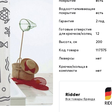
покрытие
есть
Водоотталкивающее
покрытие
есть
Гарантия
2 год
Готовые отверстия
для крючков/колец
12
Высота, см
200
Код товара
117375
Люверсы
нет
Крючки/кольца в
комплекте
нет
Ridder
Все товары бренда