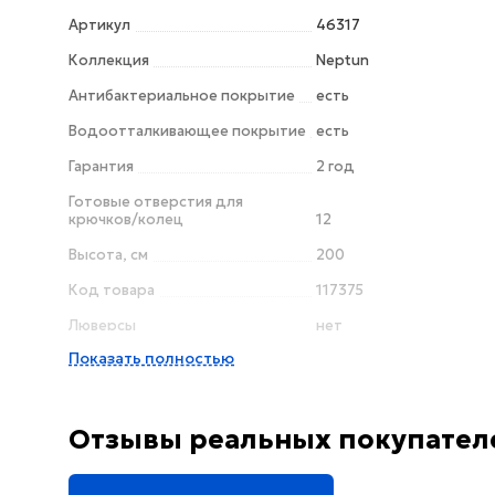
Артикул
46317
Коллекция
Neptun
Антибактериальное покрытие
есть
Водоотталкивающее покрытие
есть
Гарантия
2 год
Готовые отверстия для
крючков/колец
12
Высота, см
200
Код товара
117375
Люверсы
нет
Показать полностью
Отзывы реальных покупател