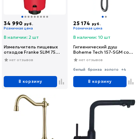
34 990
25 174
руб.
руб.
Розничная цена
Розничная цена
В наличии: 2 шт
В наличии: 10 шт
Измельчитель пищевых
Гигиенический душ
отходов Franke SLIM 75
Boheme Tech 157-SGM со
(134.0715.096)
смесителем, С
нет отзывов
нет отзывов
ВНУТРЕННЕЙ ЧАСТЬЮ,
shine gun metal
белый
бронза
золото
+4
В корзину
В корзину