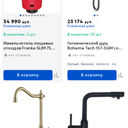
34 990
25 174
руб.
руб.
Розничная цена
Розничная цена
В наличии: 2 шт
В наличии: 10 шт
Измельчитель пищевых
Гигиенический душ
отходов Franke SLIM 75
Boheme Tech 157-SGM со
(134.0715.096)
смесителем, С
нет отзывов
нет отзывов
ВНУТРЕННЕЙ ЧАСТЬЮ,
shine gun metal
белый
бронза
золото
+4
В корзину
В корзину