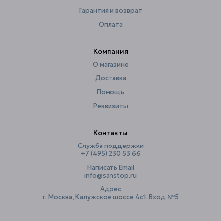
Страна
Германия
Гарантия и возврат
Способ ухода
ручная стирка
Оплата
Тип рисунка
без рисунка
Утяжелители
нет
Компания
Ширина, см
О магазине
240
Доставка
Помощь
Реквизиты
Контакты
Служба поддержки
+7 (495) 230 53 66
Написать Email
info@sanstop.ru
Адрес
г. Москва, Калужское шоссе 4с1. Вход №5