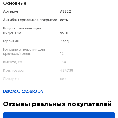
Основные
Артикул
A8822
Антибактериальное покрытие
есть
Водоотталкивающее
покрытие
есть
Гарантия
2 год
Готовые отверстия для
крючков/колец
12
Высота, см
180
Код товара
454738
Люверсы
нет
Крючки/кольца в комплекте
есть
Показать полностью
Материал
полиэтилен
Отзывы реальных покупателей
Цвет
рисунок / мультиколор
Поверхность
матовая