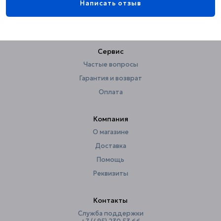
Написать отзыв
Стиль
современный
Страна
Китай
Способ ухода
ручная стирка
Сервис
Тип рисунка
листва
Частые вопросы
Утяжелители
нет
Гарантия и возврат
Ширина, см
180
Оплата
Компания
О магазине
Доставка
Помощь
Реквизиты
Контакты
Служба поддержки