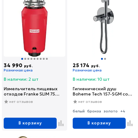
34 990
25 174
руб.
руб.
Розничная цена
Розничная цена
В наличии: 2 шт
В наличии: 10 шт
Измельчитель пищевых
Гигиенический душ
отходов Franke SLIM 75
Boheme Tech 157-SGM со
(134.0715.096)
смесителем, С
нет отзывов
нет отзывов
ВНУТРЕННЕЙ ЧАСТЬЮ,
shine gun metal
белый
бронза
золото
+4
В корзину
В корзину