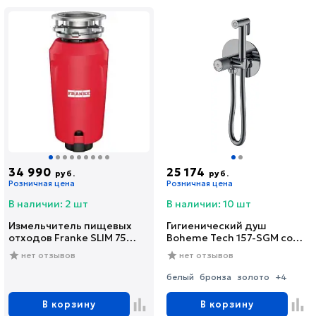
34 990
25 174
руб.
руб.
Розничная цена
Розничная цена
В наличии: 2 шт
В наличии: 10 шт
Измельчитель пищевых
Гигиенический душ
отходов Franke SLIM 75
Boheme Tech 157-SGM со
(134.0715.096)
смесителем, С
нет отзывов
нет отзывов
ВНУТРЕННЕЙ ЧАСТЬЮ,
shine gun metal
белый
бронза
золото
+4
В корзину
В корзину