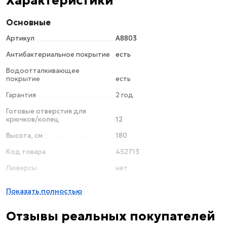
Характеристики
Основные
Артикул
A8803
Антибактериальное покрытие
есть
Водоотталкивающее
покрытие
есть
Гарантия
2 год
Готовые отверстия для
крючков/колец
12
Высота, см
180
Код товара
452713
Люверсы
нет
Крючки/кольца в комплекте
есть
Показать полностью
Материал
полиэтилен
Отзывы реальных покупателей
Цвет
рисунок / белый / черный