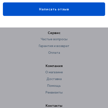
Поверхность
глянцевая
Написать отзыв
Стиль
современный
Страна
Китай
Способ ухода
протирать мягкой тканью
Сервис
Тип рисунка
круги
Частые вопросы
Утяжелители
нет
Гарантия и возврат
Ширина, см
180
Оплата
Компания
О магазине
Доставка
Помощь
Реквизиты
Контакты