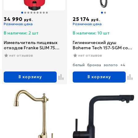
34 990
25 174
руб.
руб.
Розничная цена
Розничная цена
В наличии: 2 шт
В наличии: 10 шт
Измельчитель пищевых
Гигиенический душ
отходов Franke SLIM 75
Boheme Tech 157-SGM со
(134.0715.096)
смесителем, С
нет отзывов
нет отзывов
ВНУТРЕННЕЙ ЧАСТЬЮ,
shine gun metal
белый
бронза
золото
+4
В корзину
В корзину