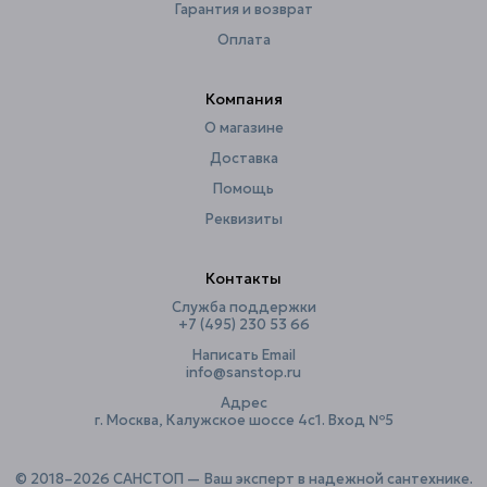
Гарантия и возврат
Материал
сталь
Оплата
Цвет
белый
Размещение
в стену
Компания
Пылеизоляция
О магазине
нет
Доставка
Регулируемые петли
да
Помощь
Стиль
Стил
Реквизиты
Страна
Россия
Скрытый
да
Контакты
Тип замка
нажимной
Служба поддержки
+7 (495) 230 53 66
Шумоизоляция
нет
Написать Email
Ширина ревиз. окна, мм
44.05
info@sanstop.ru
Адрес
Ширина, см
50
г. Москва, Калужское шоссе 4с1. Вход №5
© 2018–2026 САНСТОП — Ваш эксперт в надежной сантехнике.