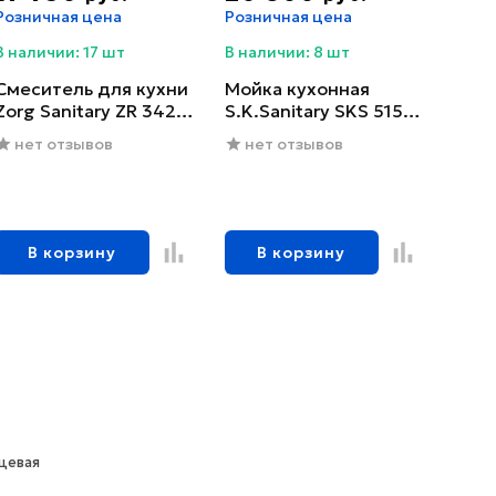
Розничная цена
Розничная цена
В наличии: 17 шт
В наличии: 8 шт
Смеситель для кухни
Мойка кухонная
Zorg Sanitary ZR 342-6
S.K.Sanitary SKS 5151
YF
GRAFIT с сифоном
нет отзывов
нет отзывов
В корзину
В корзину
цевая