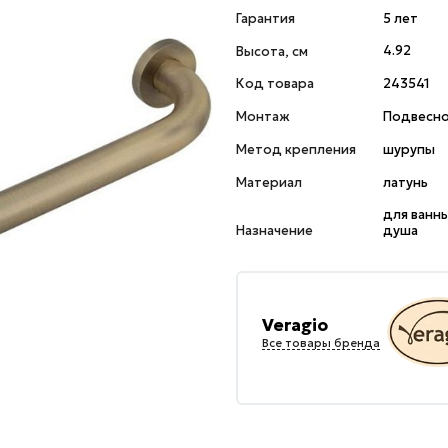
Гарантия
5 лет
Высота, см
4.92
Код товара
243541
Монтаж
Подвесн
Метод крепления
шурупы
Материал
латунь
для ванны
Назначение
душа
Veragio
Все товары бренда