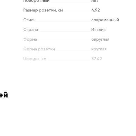
Поворотный
нет
Размер розетки, см
4.92
Стиль
современный
Страна
Италия
Форма
округлая
Форма розетки
круглая
Ширина, см
37.42
ей