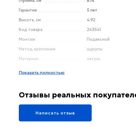
Глубина, см
8.14
Гарантия
5 лет
Высота, см
4.92
Код товара
243541
Монтаж
Подвесной
Метод крепления
шурупы
Материал
латунь
Назначение
для ванны / для душа
Показать полностью
Отзывы реальных покупател
Написать отзыв