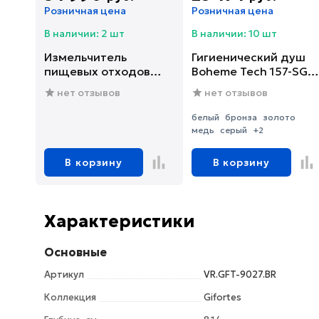
Розничная цена
Розничная цена
В наличии: 2 шт
В наличии: 10 шт
Измельчитель
Гигиенический душ
пищевых отходов
Boheme Tech 157-SGM
Franke SLIM 75
со смесителем, С
нет отзывов
нет отзывов
(134.0715.096)
ВНУТРЕННЕЙ
ЧАСТЬЮ, shine gun
белый
бронза
золото
metal
медь
серый
+2
В корзину
В корзину
Характеристики
Основные
Артикул
VR.GFT-9027.BR
Коллекция
Gifortes