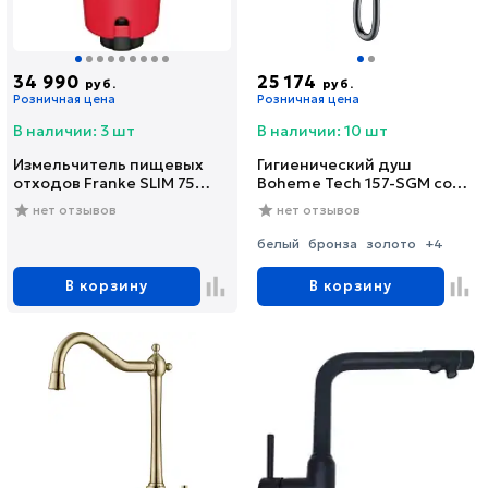
34 990
25 174
руб.
руб.
Розничная цена
Розничная цена
В наличии: 3 шт
В наличии: 10 шт
Измельчитель пищевых
Гигиенический душ
отходов Franke SLIM 75
Boheme Tech 157-SGM со
(134.0715.096)
смесителем, С
нет отзывов
нет отзывов
ВНУТРЕННЕЙ ЧАСТЬЮ,
shine gun metal
белый
бронза
золото
+4
В корзину
В корзину