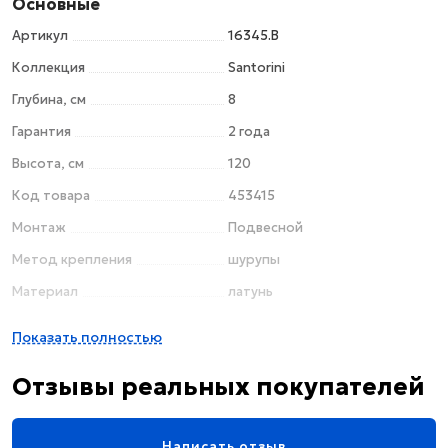
Основные
Артикул
16345.B
Коллекция
Santorini
Глубина, см
8
Гарантия
2 года
Высота, см
120
Код товара
453415
Монтаж
Подвесной
Метод крепления
шурупы
Материал
латунь
Назначение
для ванны / для душа
Показать полностью
Цвет
хром
Отзывы реальных покупателей
Поверхность
глянцевая
Поворотный
нет
Написать отзыв