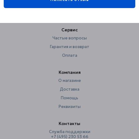
Ориентация
правая
Стиль
современный
Страна
Испания
Сервис
Форма
округлая
Частые вопросы
Ширина, см
45
Гарантия и возврат
Оплата
Компания
О магазине
Доставка
Помощь
Реквизиты
Контакты
Служба поддержки
+7 (495) 230 53 66