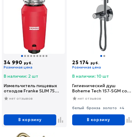
34 990
25 174
руб.
руб.
Розничная цена
Розничная цена
В наличии: 2 шт
В наличии: 10 шт
Измельчитель пищевых
Гигиенический душ
отходов Franke SLIM 75
Boheme Tech 157-SGM со
(134.0715.096)
смесителем, С
нет отзывов
нет отзывов
ВНУТРЕННЕЙ ЧАСТЬЮ,
shine gun metal
белый
бронза
золото
+4
В корзину
В корзину