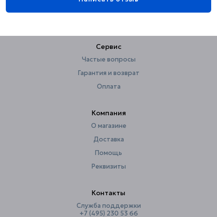
Страна
Испания
Форма
округлая
Форма розетки
круглая
Сервис
Ширина, см
68
Частые вопросы
Гарантия и возврат
Оплата
Компания
О магазине
Доставка
Помощь
Реквизиты
Контакты
Служба поддержки
+7 (495) 230 53 66