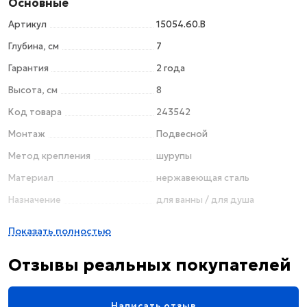
Основные
Артикул
15054.60.B
Глубина, см
7
Гарантия
2 года
Высота, см
8
Код товара
243542
Монтаж
Подвесной
Метод крепления
шурупы
Материал
нержавеющая сталь
Назначение
для ванны / для душа
Цвет
хром
Показать полностью
Поверхность
глянцевая
Отзывы реальных покупателей
Поворотный
нет
Стиль
современный
Написать отзыв