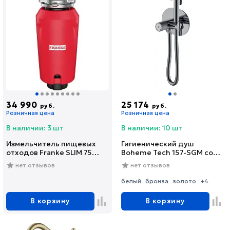
34 990
25 174
руб.
руб.
Розничная цена
Розничная цена
В наличии: 3 шт
В наличии: 10 шт
Измельчитель пищевых
Гигиенический душ
отходов Franke SLIM 75
Boheme Tech 157-SGM со
(134.0715.096)
смесителем, С
нет отзывов
нет отзывов
ВНУТРЕННЕЙ ЧАСТЬЮ,
shine gun metal
белый
бронза
золото
+4
В корзину
В корзину