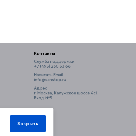
Контакты
Служба поддержки
+7 (495) 230 53 66
Написать Email
info@sanstop.ru
Адрес
г. Москва, Калужское шоссе 4с1.
Вход №5
Закрыть