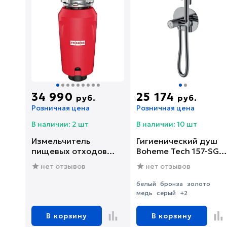
34 990
25 174
руб.
руб.
Розничная цена
Розничная цена
В наличии: 2 шт
В наличии: 10 шт
Измельчитель
Гигиенический душ
пищевых отходов
Boheme Tech 157-SGM
Franke SLIM 75
со смесителем, С
нет отзывов
нет отзывов
(134.0715.096)
ВНУТРЕННЕЙ
ЧАСТЬЮ, shine gun
белый
бронза
золото
metal
медь
серый
+2
В корзину
В корзину