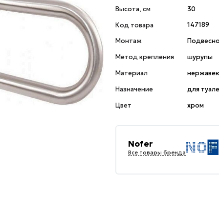
Высота, см
30
Код товара
147189
Монтаж
Подвесн
Метод крепления
шурупы
Материал
нержавею
Назначение
для туал
Цвет
хром
Nofer
Все товары бренда