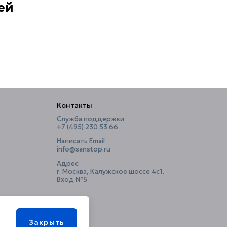
ей
Контакты
Служба поддержки
+7 (495) 230 53 66
Написать Email
info@sanstop.ru
Адрес
г. Москва, Калужское шоссе 4с1.
Вход №5
Закрыть