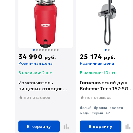
34 990
25 174
руб.
руб.
Розничная цена
Розничная цена
В наличии: 2 шт
В наличии: 10 шт
Измельчитель
Гигиенический душ
пищевых отходов
Boheme Tech 157-SGM
Franke SLIM 75
со смесителем, С
нет отзывов
нет отзывов
(134.0715.096)
ВНУТРЕННЕЙ
ЧАСТЬЮ, shine gun
белый
бронза
золото
metal
медь
серый
+2
В корзину
В корзину