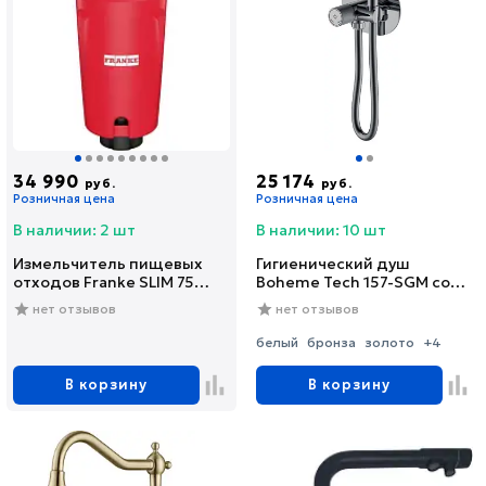
34 990
25 174
руб.
руб.
Розничная цена
Розничная цена
В наличии: 2 шт
В наличии: 10 шт
Измельчитель пищевых
Гигиенический душ
отходов Franke SLIM 75
Boheme Tech 157-SGM со
(134.0715.096)
смесителем, С
нет отзывов
нет отзывов
ВНУТРЕННЕЙ ЧАСТЬЮ,
shine gun metal
белый
бронза
золото
+4
В корзину
В корзину