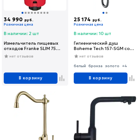
34 990
25 174
руб.
руб.
Розничная цена
Розничная цена
В наличии: 2 шт
В наличии: 10 шт
Измельчитель пищевых
Гигиенический душ
отходов Franke SLIM 75
Boheme Tech 157-SGM со
(134.0715.096)
смесителем, С
нет отзывов
нет отзывов
ВНУТРЕННЕЙ ЧАСТЬЮ,
shine gun metal
белый
бронза
золото
+4
В корзину
В корзину