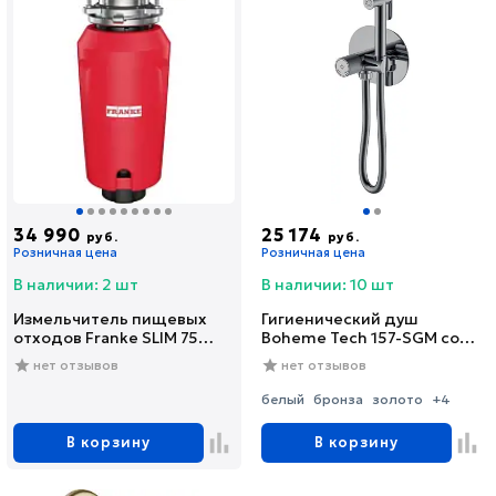
34 990
25 174
руб.
руб.
Розничная цена
Розничная цена
В наличии: 2 шт
В наличии: 10 шт
Измельчитель пищевых
Гигиенический душ
отходов Franke SLIM 75
Boheme Tech 157-SGM со
(134.0715.096)
смесителем, С
нет отзывов
нет отзывов
ВНУТРЕННЕЙ ЧАСТЬЮ,
shine gun metal
белый
бронза
золото
+4
В корзину
В корзину