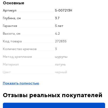
Основные
Артикул
S-007213H
Глубина, см
3.7
Гарантия
5 лет
Высота, см
4.2
Код товара
272835
Количество крючков
3
Метод крепления
шурупы
Материал
латунь
Цвет
черный
Поверхность
брашированная / матовая
Показать полностью
Стиль
современный
Отзывы реальных покупателей
Страна
Китай
Форма
округлая