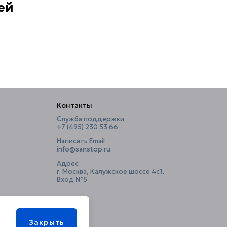
ей
Контакты
Служба поддержки
+7 (495) 230 53 66
Написать Email
info@sanstop.ru
Адрес
г. Москва, Калужское шоссе 4с1.
Вход №5
Закрыть