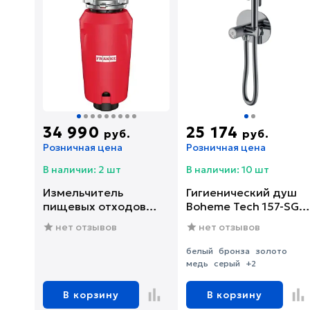
34 990
25 174
руб.
руб.
Розничная цена
Розничная цена
В наличии: 2 шт
В наличии: 10 шт
Измельчитель
Гигиенический душ
пищевых отходов
Boheme Tech 157-SGM
Franke SLIM 75
со смесителем, С
нет отзывов
нет отзывов
(134.0715.096)
ВНУТРЕННЕЙ
ЧАСТЬЮ, shine gun
белый
бронза
золото
metal
медь
серый
+2
В корзину
В корзину