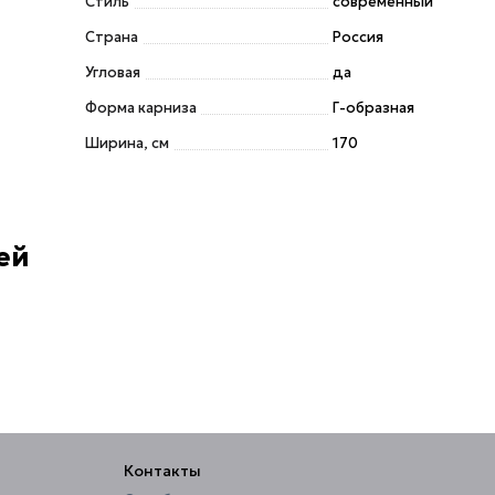
Стиль
современный
Страна
Россия
Угловая
да
Форма карниза
Г-образная
Ширина, см
170
ей
Контакты