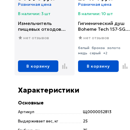
Розничная цена
Розничная цена
В наличии: 3 шт
В наличии: 10 шт
Измельчитель
Гигиенический душ
пищевых отходов
Boheme Tech 157-SGM
Franke SLIM 75
со смесителем, С
нет отзывов
нет отзывов
(134.0715.096)
ВНУТРЕННЕЙ
ЧАСТЬЮ, shine gun
белый
бронза
золото
metal
медь
серый
+2
В корзину
В корзину
Характеристики
Основные
Артикул
Щ0000052813
Выдерживает вес, кг
25