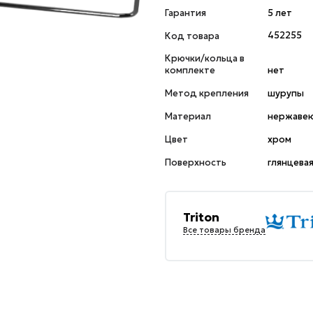
Гарантия
5 лет
Код товара
452255
Крючки/кольца в
комплекте
нет
Метод крепления
шурупы
Материал
нержавею
Цвет
хром
Поверхность
глянцева
Triton
Все товары бренда