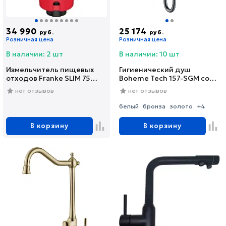
34 990
25 174
руб.
руб.
Розничная цена
Розничная цена
В наличии: 2 шт
В наличии: 10 шт
Измельчитель пищевых
Гигиенический душ
отходов Franke SLIM 75
Boheme Tech 157-SGM со
(134.0715.096)
смесителем, С
нет отзывов
нет отзывов
ВНУТРЕННЕЙ ЧАСТЬЮ,
shine gun metal
белый
бронза
золото
+4
В корзину
В корзину