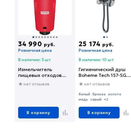
34 990
25 174
руб.
руб.
Розничная цена
Розничная цена
В наличии: 3 шт
В наличии: 10 шт
Измельчитель
Гигиенический душ
пищевых отходов
Boheme Tech 157-SGM
Franke SLIM 75
со смесителем, С
нет отзывов
нет отзывов
(134.0715.096)
ВНУТРЕННЕЙ
ЧАСТЬЮ, shine gun
белый
бронза
золото
metal
медь
серый
+2
В корзину
В корзину