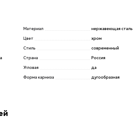
Материал
нержавеющая сталь
Цвет
хром
Стиль
современный
а
Страна
Россия
Угловая
да
Форма карниза
дугообразная
ей