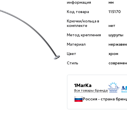
информация
мм
Код товара
115170
Крючки/кольца в
комплекте
нет
Метод крепления
шурупы
Материал
нержавею
Цвет
хром
Стиль
совреме
1MarKa
Все товары бренда
Россия - страна брен