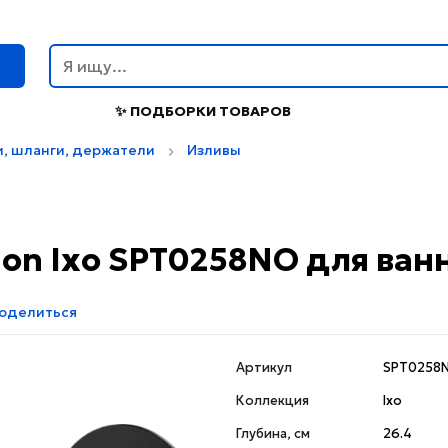
г
✨ ПОДБОРКИ ТОВАРОВ
, шланги, держатели
Изливы
tion Ixo SPT0258NO для ва
оделиться
Артикул
SPT0258
Коллекция
Ixo
Глубина, см
26.4