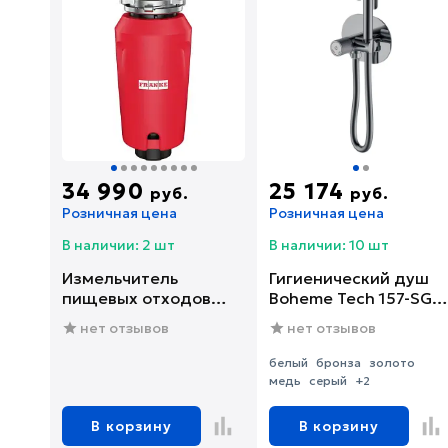
34 990
25 174
руб.
руб.
Розничная цена
Розничная цена
В наличии: 2 шт
В наличии: 10 шт
Измельчитель
Гигиенический душ
пищевых отходов
Boheme Tech 157-SGM
Franke SLIM 75
со смесителем, С
нет отзывов
нет отзывов
(134.0715.096)
ВНУТРЕННЕЙ
ЧАСТЬЮ, shine gun
белый
бронза
золото
metal
медь
серый
+2
В корзину
В корзину