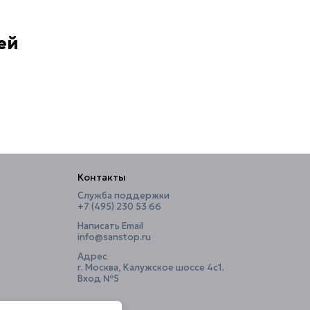
Ширина, см
7
ей
Контакты
Служба поддержки
+7 (495) 230 53 66
Написать Email
info@sanstop.ru
Адрес
г. Москва, Калужское шоссе 4с1.
Вход №5