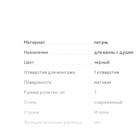
Материал
латунь
Назначение
для ванны с душем
Цвет
черный
Отверстия для монтажа
1 отверстие
Поверхность
матовая
Размер розетки, см
7
Стиль
современный
Страна
Италия
Функция экономии расхода
нет
Форма излива
традиционная