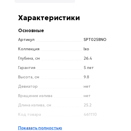
Характеристики
Основные
Артикул
SPT0258NO
Коллекция
Ixo
Глубина, см
26.4
Гарантия
5 лет
Высота, см
9.8
Девиатор
нет
Вращение излива
нет
Длина излива, см
25.2
Код товара
461110
Защита от обратного потока
нет
Показать полностью