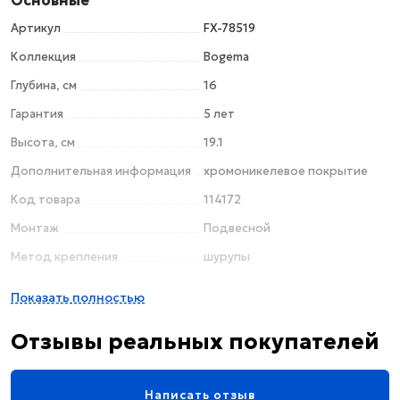
Основные
Артикул
FX-78519
Коллекция
Bogema
Глубина, см
16
Гарантия
5 лет
Высота, см
19.1
Дополнительная информация
хромоникелевое покрытие
Код товара
114172
Монтаж
Подвесной
Метод крепления
шурупы
Материал
керамика / латунь
Показать полностью
Цвет
хром / белый / рисунок
Отзывы реальных покупателей
Поверхность
глянцевая
Размер розетки, см
6
Написать отзыв
Стиль
ретро