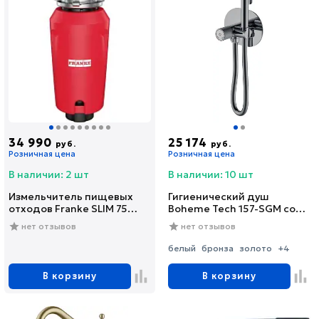
34 990
25 174
руб.
руб.
Розничная цена
Розничная цена
В наличии: 2 шт
В наличии: 10 шт
Измельчитель пищевых
Гигиенический душ
отходов Franke SLIM 75
Boheme Tech 157-SGM со
(134.0715.096)
смесителем, С
нет отзывов
нет отзывов
ВНУТРЕННЕЙ ЧАСТЬЮ,
shine gun metal
белый
бронза
золото
+4
В корзину
В корзину